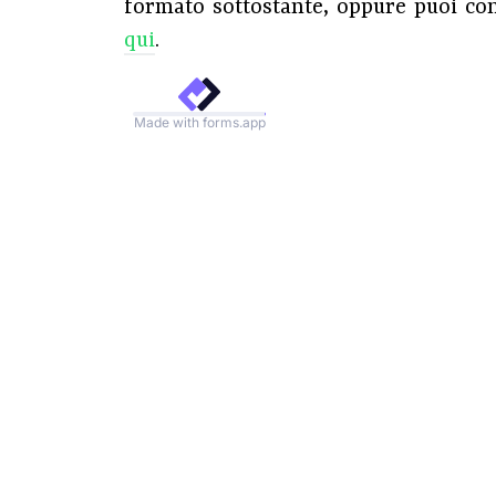
formato sottostante, oppure puoi co
qui
.