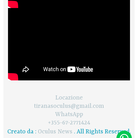
Locazione
tiranasoculus@gmail.com
WhatsApp
+355-67-2771424
Creato da :
Oculus News
. All Rights Reserved.